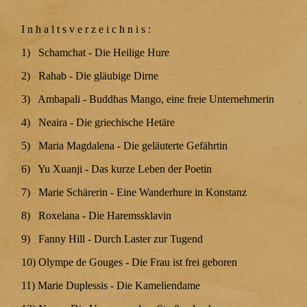
I n h a l t s v e r z e i c h n i s :
1) Schamchat - Die Heilige Hure
2) Rahab - Die gläubige Dirne
3) Ambapali - Buddhas Mango, eine freie Unternehmerin
4) Neaira - Die griechische Hetäre
5) Maria Magdalena - Die geläuterte Gefährtin
6) Yu Xuanji - Das kurze Leben der Poetin
7) Marie Schärerin - Eine Wanderhure in Konstanz
8) Roxelana - Die Haremssklavin
9) Fanny Hill - Durch Laster zur Tugend
10) Olympe de Gouges - Die Frau ist frei geboren
11) Marie Duplessis - Die Kameliendame