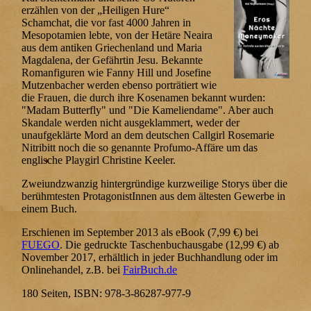
erzählen von der „Heiligen Hure“
Schamchat, die vor fast 4000 Jahren in
Mesopotamien lebte, von der Hetäre Neaira
aus dem antiken Griechenland und Maria
Magdalena, der Gefährtin Jesu. Bekannte
Romanfiguren wie Fanny Hill und Josefine
Mutzenbacher werden ebenso porträtiert wie
die Frauen, die durch ihre Kosenamen bekannt wurden:
"Madam Butterfly" und "Die Kameliendame". Aber auch
Skandale werden nicht ausgeklammert, weder der
unaufgeklärte Mord an dem deutschen Callgirl Rosemarie
Nitribitt noch die so genannte Profumo-Affäre um das
englische Playgirl Christine Keeler.
Zweiundzwanzig hintergründige kurzweilige Storys über die
berühmtesten ProtagonistInnen aus dem ältesten Gewerbe in
einem Buch.
Erschienen im September 2013 als eBook (7,99 €) bei
FUEGO
. Die gedruckte Taschenbuchausgabe (12,99 €) ab
November 2017, erhältlich in jeder Buchhandlung oder im
Onlinehandel, z.B. bei
FairBuch.de
180 Seiten, ISBN: 978-3-86287-977-9