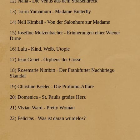
12) Nana - Die Venus aus dem Straßendreck
13) Tsuru Yamamura - Madame Butterfly
14) Nell Kimball - Von der Salonhure zur Madame
15) Josefine Mutzenbacher - Erinnerungen einer Wiener
Dirne
16) Lulu - Kind, Weib, Utopie
17) Jean Genet - Orpheus der Gosse
18) Rosemarie Nitribitt - Der Frankfurter Nachkriegs-
Skandal
19) Christine Keeler - Die Profumo-Affäre
20) Domenica - St. Paulis großes Herz
21) Vivian Ward - Pretty Woman
22) Felicitas - Was ist daran würdelos?