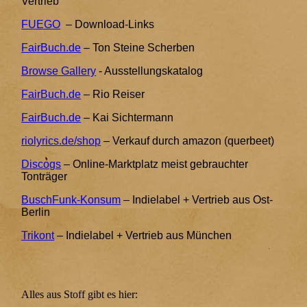
Vertrieb
FUEGO
– Download-Links
FairBuch.de
– Ton Steine Scherben
Browse Gallery
- Ausstellungskatalog
FairBuch.de
– Rio Reiser
FairBuch.de
– Kai Sichtermann
riolyrics.de/shop
– Verkauf durch amazon (querbeet)
Discogs
– Online-Marktplatz meist gebrauchter
Tonträger
BuschFunk-Konsum
– Indielabel + Vertrieb aus Ost-
Berlin
Trikont
– Indielabel + Vertrieb aus München
Alles aus Stoff gibt es hier: