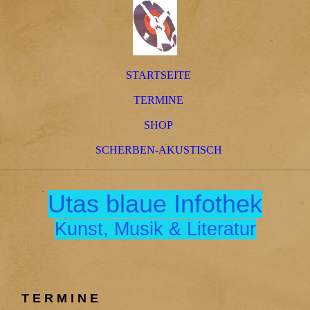
STARTSEITE
TERMINE
SHOP
SCHERBEN-AKUSTISCH
Utas blaue Infothek
Kunst, Musik & Literatur
T E R M I N E