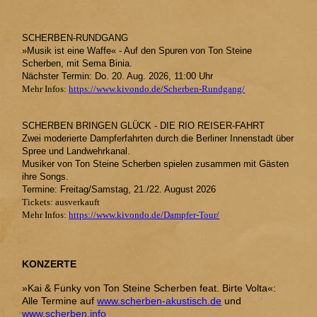
SCHERBEN-RUNDGANG
»Musik ist eine Waffe« - Auf den Spuren von Ton Steine
Scherben, mit Sema Binia.
Nächster Termin: Do. 20. Aug. 2026, 11:00 Uhr
Mehr Infos:
https://www.kivondo.de/Scherben-Rundgang/
SCHERBEN BRINGEN GLÜCK - DIE RIO REISER-FAHRT
Zwei moderierte Dampferfahrten durch die Berliner Innenstadt über
Spree und Landwehrkanal.
Musiker von Ton Steine Scherben spielen zusammen mit Gästen
ihre Songs.
Termine: Freitag/Samstag, 21./22. August 2026
Tickets: ausverkauft
Mehr Infos:
https://www.kivondo.de/Dampfer-Tour/
KONZERTE
»Kai & Funky von Ton Steine Scherben feat. Birte Volta«:
Alle Termine auf
www.scherben-akustisch.de
und
www.scherben.info