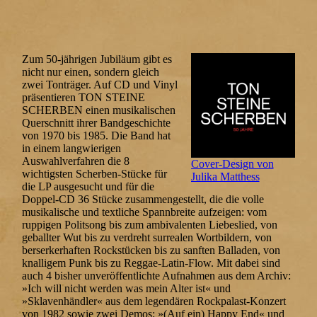
Zum 50-jährigen Jubiläum gibt es
nicht nur einen, sondern gleich
zwei Tonträger. Auf CD und Vinyl
präsentieren TON STEINE
SCHERBEN einen musikalischen
Querschnitt ihrer Bandgeschichte
von 1970 bis 1985. Die Band hat
in einem langwierigen
Auswahlverfahren die 8
Cover-Design von
wichtigsten Scherben-Stücke für
Julika Matthess
die LP ausgesucht und für die
Doppel-CD 36 Stücke zusammengestellt, die die volle
musikalische und textliche Spannbreite aufzeigen: vom
ruppigen Politsong bis zum ambivalenten Liebeslied, von
geballter Wut bis zu verdreht surrealen Wortbildern, von
berserkerhaften Rockstücken bis zu sanften Balladen, von
knalligem Punk bis zu Reggae-Latin-Flow. Mit dabei sind
auch 4 bisher unveröffentlichte Aufnahmen aus dem Archiv:
»Ich will nicht werden was mein Alter ist« und
»Sklavenhändler« aus dem legendären Rockpalast-Konzert
von 1982 sowie zwei Demos: »(Auf ein) Happy End« und