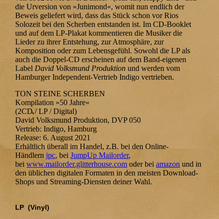
die Urversion von »Junimond«, womit nun endlich der
Beweis geliefert wird, dass das Stück schon vor Rios
Solozeit bei den Scherben entstanden ist. Im CD-Booklet
und auf dem LP-Plakat kommentieren die Musiker die
Lieder zu ihrer Entstehung, zur Atmosphäre, zur
Komposition oder zum Lebensgefühl. Sowohl die LP als
auch die Doppel-CD erscheinen auf dem Band-eigenen
Label
David Volksmund Produktion
und werden vom
Hamburger Independent-Vertrieb Indigo vertrieben.
TON STEINE SCHERBEN
Kompilation »50 Jahre«
(2CD / LP / Digital)
David Volksmund Produktion, DVP 050
Vertrieb: Indigo, Hamburg
Release: 6. August 2021
Erhältlich überall im Handel, z.B. bei den Online-
Händlern
jpc
, bei
JumpUp Mailorder
,
bei
www.mailorder.glitterhouse.com
oder bei
amazon
und in
den üblichen digitalen Formaten in den meisten Download-
Shops und Streaming-Diensten deiner Wahl.
LP (Vinyl)